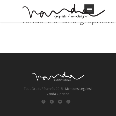
vanda_cipriano-graphist
Tous Droits Réservés 2015 I
Mentions Légales I
Vanda Cipriano