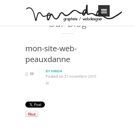
Our Blog
mon-site-web-
peauxdanne
BY
VANDA
0
Posted on
27 novembre 2015
in