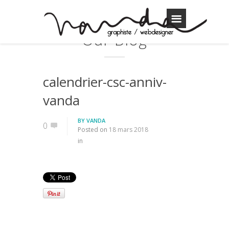
Our Blog
calendrier-csc-anniv-
vanda
BY
VANDA
0
Posted on
18 mars 2018
in