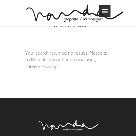
Archives
Your search returned no results. Please try
a different keyword or browse using
categories & tags