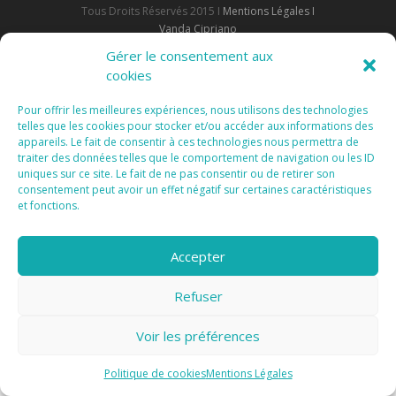
Tous Droits Réservés 2015 I
Mentions Légales I
Vanda Cipriano
Gérer le consentement aux
cookies
Pour offrir les meilleures expériences, nous utilisons des technologies
telles que les cookies pour stocker et/ou accéder aux informations des
appareils. Le fait de consentir à ces technologies nous permettra de
traiter des données telles que le comportement de navigation ou les ID
uniques sur ce site. Le fait de ne pas consentir ou de retirer son
Confidentialité et cookies : ce site utilise des cookies. En continuant à
consentement peut avoir un effet négatif sur certaines caractéristiques
utiliser ce site Web, vous acceptez leur utilisation.
et fonctions.
Pour en savoir plus, notamment sur la façon de contrôler les
cookies, consultez :
Politique relative aux cookies
Accepter
Refuser
Voir les préférences
Politique de cookies
Mentions Légales