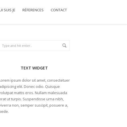
I SUIS JE
RÉFERENCES
CONTACT
TEXT WIDGET
Lorem ipsum dolor sit amet, consectetuer
adipiscing elit. Donec odio. Quisque
volutpat mattis eros. Nullam malesuada
erat ut turpis. Suspendisse urna nibh,
viverra non, semper suscipit, posuere a,
pede.