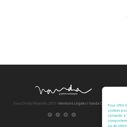
Tous Droits Réservés 2015 I
Mentions Légales I
Vanda Cipriano
Pour offrir 
cookies pou
consentir à
comportement
ou de retire