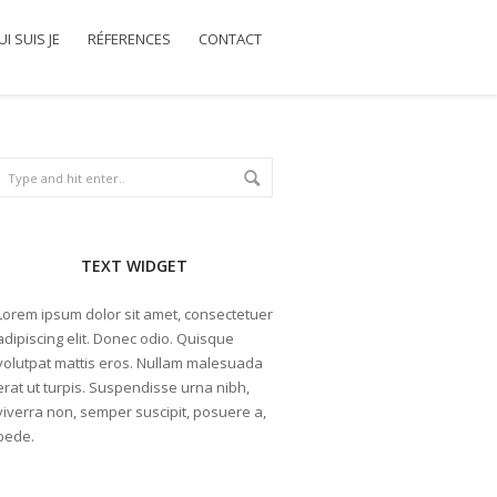
I SUIS JE
RÉFERENCES
CONTACT
TEXT WIDGET
Lorem ipsum dolor sit amet, consectetuer
adipiscing elit. Donec odio. Quisque
volutpat mattis eros. Nullam malesuada
erat ut turpis. Suspendisse urna nibh,
viverra non, semper suscipit, posuere a,
pede.