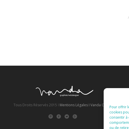
Tous Droits Réservés 2015 I
Mentions Légales I
Vanda Cipriano
Pour offrir 
cookies pou
consentir à
comportement
ou de retire