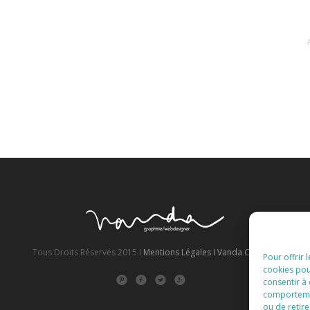
Tous Droits Réservés 2015 I
Mentions Légales I
Vanda Cipriano
Pour offrir 
cookies pou
consentir à
comportement
ou de retire