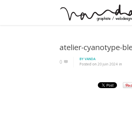
atelier-cyanotype-bl
BY
VANDA
0
Posted on
20 juin 2024
in