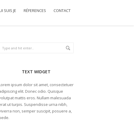
I SUIS JE
RÉFERENCES
CONTACT
TEXT WIDGET
Lorem ipsum dolor sit amet, consectetuer
adipiscing elit. Donec odio. Quisque
volutpat mattis eros. Nullam malesuada
erat ut turpis. Suspendisse urna nibh,
viverra non, semper suscipit, posuere a,
pede.