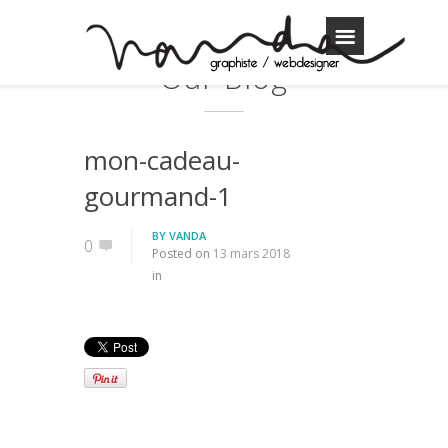
Our Blog
mon-cadeau-
gourmand-1
BY
VANDA
0
Posted on
13 mars 2018
in