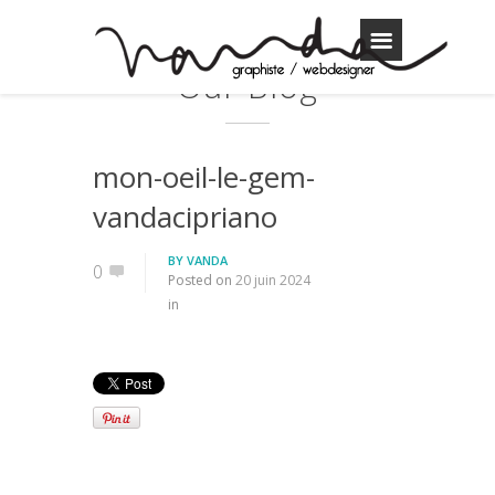
Our Blog
mon-oeil-le-gem-
vandacipriano
BY
VANDA
0
Posted on
20 juin 2024
in