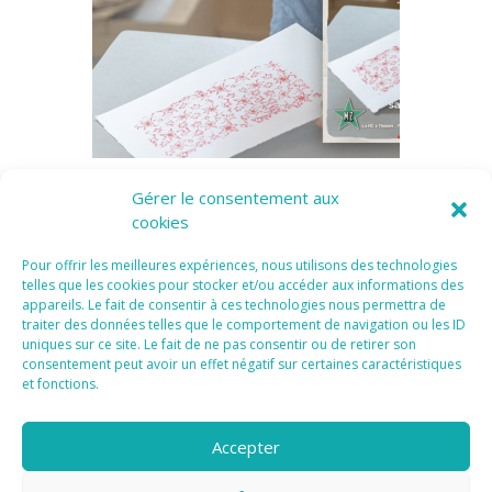
Atelier A fond la Gomme
Poreva
Gérer le consentement aux
Création d’une
Création 
cookies
Pour offrir les meilleures expériences, nous utilisons des technologies
telles que les cookies pour stocker et/ou accéder aux informations des
appareils. Le fait de consentir à ces technologies nous permettra de
traiter des données telles que le comportement de navigation ou les ID
uniques sur ce site. Le fait de ne pas consentir ou de retirer son
consentement peut avoir un effet négatif sur certaines caractéristiques
et fonctions.
Accepter
Tous Droits Réservés 2015 I
Mentions Légales I