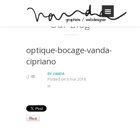
Our Blog
optique-bocage-vanda-
cipriano
BY
VANDA
0
Posted on
8 mai 2018
in