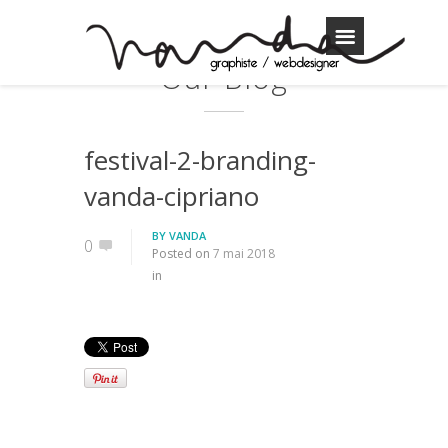
Our Blog
festival-2-branding-
vanda-cipriano
BY
VANDA
0
Posted on
7 mai 2018
in