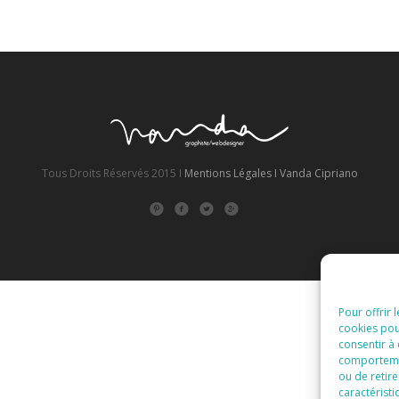
Tous Droits Réservés 2015 I
Mentions Légales I
Vanda Cipriano
Pour offrir 
cookies pou
consentir à
comportement
ou de retire
caractéristi