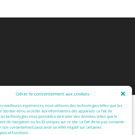
Gérer le consentement aux cookies
les meilleures expériences, nous utilisons des technologies telles que les
r stocker et/ou accéder aux informations des appareils. Le fait de
 ces technologies nous permettra de traiter des données telles que le
 de navigation ou les ID uniques sur ce site. Le fait de ne pas consentir
r son consentement peut avoir un effet négatif sur certaines
ques et fonctions.