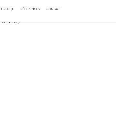
I SUIS JE
RÉFERENCES
CONTACT
 home)