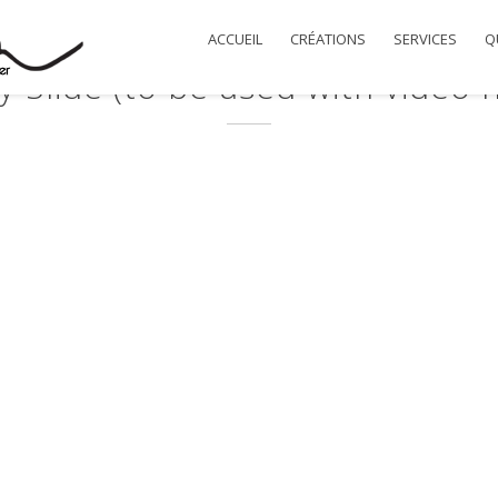
ACCUEIL
CRÉATIONS
SERVICES
QU
 Slide (to be used with video