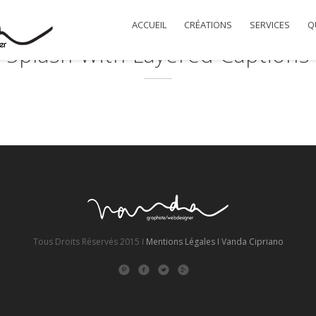
ACCUEIL
CRÉATIONS
SERVICES
QU
Splash With Layered Captions
ed with Simplicity I
 Packed Full Of Cutting-edge Technolog
Tous Droits Réservés 2015 I
Mentions Légales I
Vanda Cipriano
LEARN MORE ABOUT ONEUP