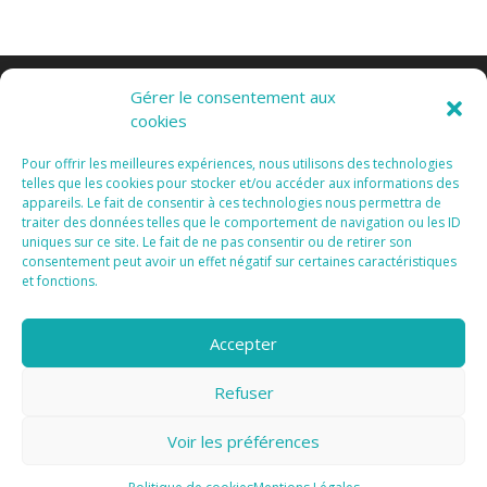
Gérer le consentement aux
cookies
Pour offrir les meilleures expériences, nous utilisons des technologies
telles que les cookies pour stocker et/ou accéder aux informations des
appareils. Le fait de consentir à ces technologies nous permettra de
Tous Droits Réservés 2015 I
Mentions Légales I
traiter des données telles que le comportement de navigation ou les ID
Vanda Cipriano
uniques sur ce site. Le fait de ne pas consentir ou de retirer son
consentement peut avoir un effet négatif sur certaines caractéristiques
et fonctions.
Accepter
Refuser
Confidentialité et cookies : ce site utilise des cookies. En continuant à
utiliser ce site Web, vous acceptez leur utilisation.
Voir les préférences
Pour en savoir plus, notamment sur la façon de contrôler les