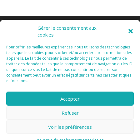
Gérer le consentement aux
cookies
Pour offrir les meilleures expériences, nous utilisons des technologies
telles que les cookies pour stocker et/ou accéder aux informations des
appareils. Le fait de consentir à ces technologies nous permettra de
Tous Droits Réservés 2015 I
Mentions Légales I
traiter des données telles que le comportement de navigation ou les ID
Vanda Cipriano
uniques sur ce site. Le fait de ne pas consentir ou de retirer son
consentement peut avoir un effet négatif sur certaines caractéristiques
et fonctions.
Accepter
Refuser
Confidentialité et cookies : ce site utilise des cookies. En continuant à
utiliser ce site Web, vous acceptez leur utilisation.
Voir les préférences
Pour en savoir plus, notamment sur la façon de contrôler les