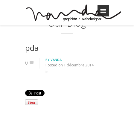
Our Blog
pda
BY
VANDA
0
Posted on
1 décembre 2014
in