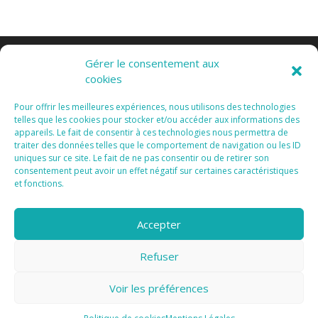
Gérer le consentement aux
cookies
Pour offrir les meilleures expériences, nous utilisons des technologies
telles que les cookies pour stocker et/ou accéder aux informations des
appareils. Le fait de consentir à ces technologies nous permettra de
Tous Droits Réservés 2015 I
Mentions Légales I
traiter des données telles que le comportement de navigation ou les ID
Vanda Cipriano
uniques sur ce site. Le fait de ne pas consentir ou de retirer son
consentement peut avoir un effet négatif sur certaines caractéristiques
et fonctions.
Accepter
Refuser
Confidentialité et cookies : ce site utilise des cookies. En continuant à
utiliser ce site Web, vous acceptez leur utilisation.
Voir les préférences
Pour en savoir plus, notamment sur la façon de contrôler les